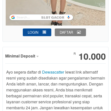
LOGIN
DAFTAR
Show More
10.000
R
Minimal Deposit
Minimal
Ayo segera daftar di
Dewascatter
lewat link alternatif
Deposit
SELECTED
resmi yang sudah disediakan agar pengalaman bermain
303
$
Anda lebih aman, lancar, dan menguntungkan. Dengan
Use, by
menggunakan akses resmi, Anda bisa menikmati
you or
berbagai permainan slot populer, transaksi cepat, serta
one
layanan customer service profesional yang siap
client, in
membantu 24 jam. Jangan lewatkan kesempatan untuk
a single